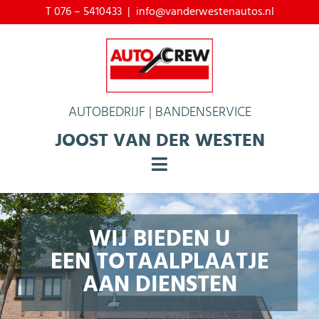
Ga
T 076 – 5410433 |
info@vanderwestenautos.nl
naar
inhoud
AUTOBEDRIJF | BANDENSERVICE
JOOST VAN DER WESTEN
Toggle
Navigation
Home
WIJ BIEDEN U
Over ons
EEN TOTAALPLAATJE
Service & onderhoud
AAN DIENSTEN
Occasions